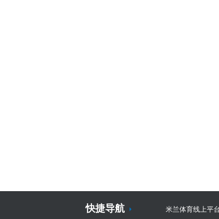
全自动智能码垛机
查看更多
快捷导航
米兰体育线上平台