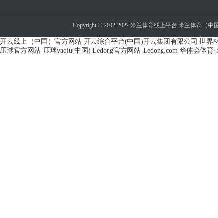
Copyright © 2002-2022 米兰体育线上平台,米兰体
开云线上（中国）官方网站
开云综合平台(中国)开云集团有限公司
世界
压球官方网站-压球yaqiu(中国)
Ledong官方网站-Ledong.com
华体会体育·