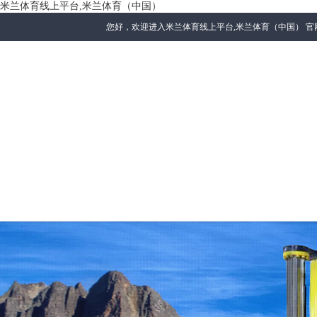
米兰体育线上平台,米兰体育（中国）
您好，欢迎进入米兰体育线上平台,米兰体育（中国） 官
米兰体育线上平台,