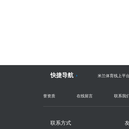
5方立式自动给料搅撒一
快捷导航
米兰体育线上平台
誉资质
在线留言
联系我
联系方式