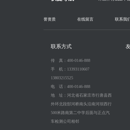
誉资质
在线留言
联系我
联系方式
传 真：400-0146-888
手 机：13393110607
13803215525
电 话：400-0146-888
地 址：河北省石家庄市行唐县西
外环北段郜河桥南头沿南河坝西行
500米路南第二中学后面与正点汽
车检测公司相邻