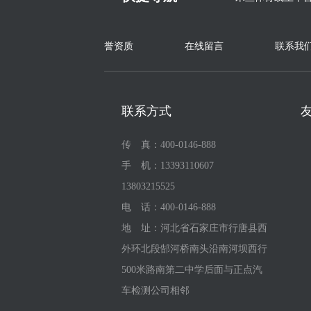
誉资质
在线留言
联系我
联系方式
传 真：400-0146-888
手 机：13393110607
13803215525
电 话：400-0146-888
地 址：河北省石家庄市行唐县西
外环北段郜河桥南头沿南河坝西行
500米路南第二中学后面与正点汽
车检测公司相邻