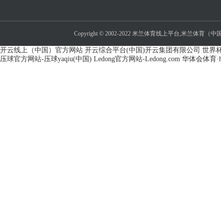
Copyright © 2002-2022 米兰体育线上平台,米兰体
开云线上（中国）官方网站
开云综合平台(中国)开云集团有限公司
世界
压球官方网站-压球yaqiu(中国)
Ledong官方网站-Ledong.com
华体会体育·