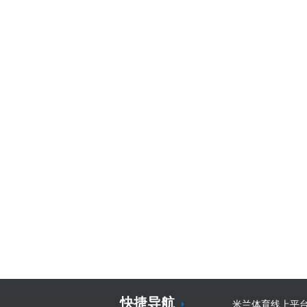
上一篇：移动分煤机吉林长春市
快捷导航
米兰体育线上平台