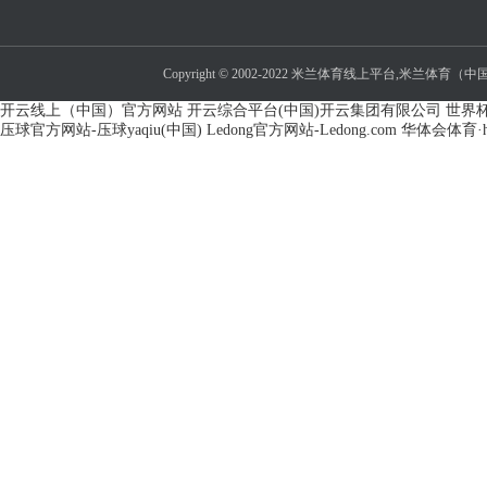
Copyright © 2002-2022 米兰体育线上平台,米兰体
开云线上（中国）官方网站
开云综合平台(中国)开云集团有限公司
世界
压球官方网站-压球yaqiu(中国)
Ledong官方网站-Ledong.com
华体会体育·