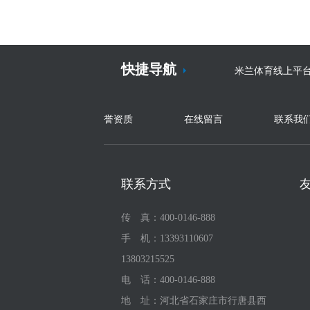
上一篇：5方模块化饲料搅拌机现场作业
快捷导航
米兰体育线上平台
誉资质
在线留言
联系我
联系方式
传 真：400-0146-888
手 机：13393110607
13803215525
电 话：400-0146-888
地 址：河北省石家庄市行唐县西