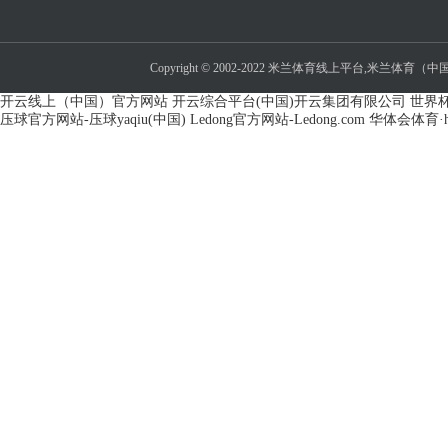
Copyright © 2002-2022 米兰体育线上平台,米兰体
开云线上（中国）官方网站
开云综合平台(中国)开云集团有限公司
世界
压球官方网站-压球yaqiu(中国)
Ledong官方网站-Ledong.com
华体会体育·