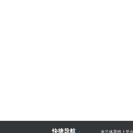
上一篇：130粉碎机工作视频
快捷导航
米兰体育线上平台