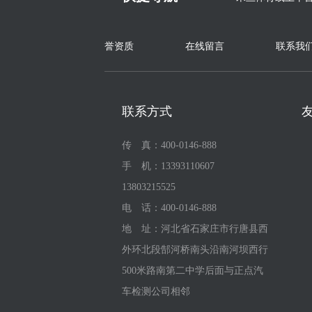
誉资质
在线留言
联系我
联系方式
传 真：400-0146-888
手 机：13393110607
13803215525
电 话：400-0146-888
地 址：河北省石家庄市行唐县西
外环北段郜河桥南头沿南河坝西行
500米路南第二中学后面与正点汽
车检测公司相邻