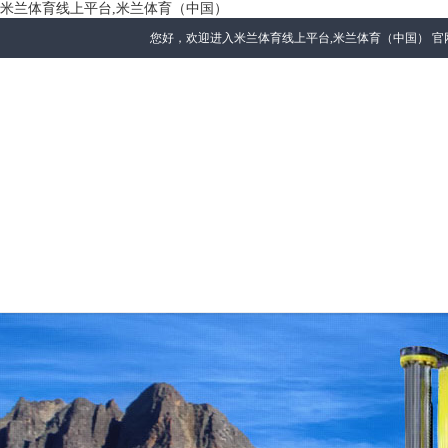
米兰体育线上平台,米兰体育（中国）
您好，欢迎进入米兰体育线上平台,米兰体育（中国） 官
米兰体育线上平台,