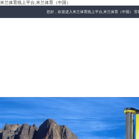
米兰体育线上平台,米兰体育（中国）
您好，欢迎进入米兰体育线上平台,米兰体育（中国） 官
米兰体育线上平台,