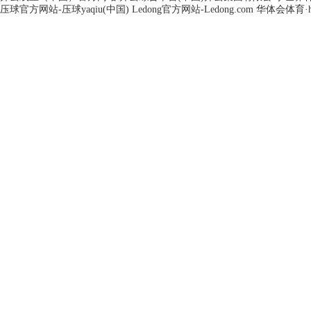
压球官方网站-压球yaqiu(中国)
Ledong官方网站-Ledong.com
华体会体育·