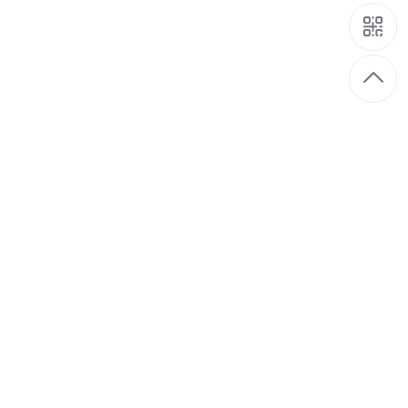
扫码立即咨询 >>