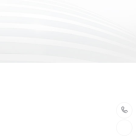
装工艺、模块化）
400-0146-888