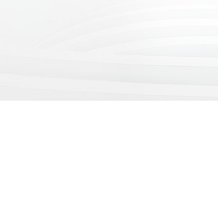
5方饲料搅拌机（热
证